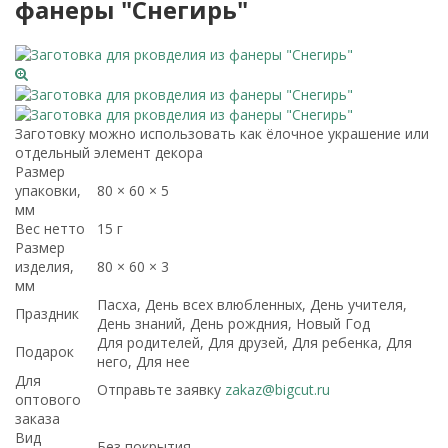
фанеры "Снегирь"
Заготовку можно использовать как ёлочное украшение или
отдельный элемент декора
Размер
упаковки,
80 × 60 × 5
мм
Вес нетто
15 г
Размер
изделия,
80 × 60 × 3
мм
Пасха, День всех влюбленных, День учителя,
Праздник
День знаний, День рождния, Новый Год
Для родителей, Для друзей, Для ребенка, Для
Подарок
него, Для нее
Для
Отправьте заявку
zakaz@bigcut.ru
оптового
заказа
Вид
Без покрытия