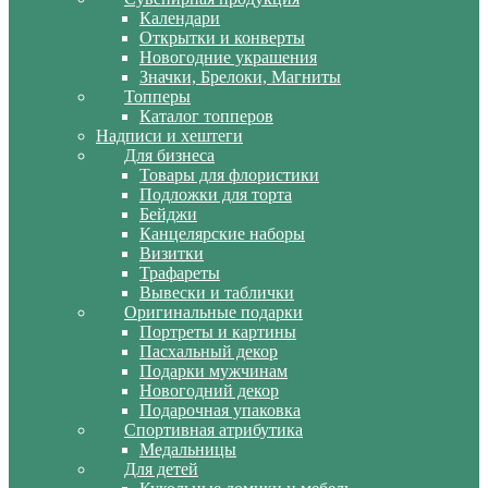
Календари
Открытки и конверты
Новогодние украшения
Значки, Брелоки, Магниты
Топперы
Каталог топперов
Надписи и хештеги
Для бизнеса
Товары для флористики
Подложки для торта
Бейджи
Канцелярские наборы
Визитки
Трафареты
Вывески и таблички
Оригинальные подарки
Портреты и картины
Пасхальный декор
Подарки мужчинам
Новогодний декор
Подарочная упаковка
Спортивная атрибутика
Медальницы
Для детей