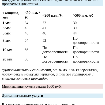
программы для станка.
<50 п.м. /
Толщина,
<200 п.м. /
₽
.
>500 п.м. /
₽
.
мм
₽
.
1 мм
34
32
30
3 мм
43
41
39
5 мм
48
46
44
По
8 мм
54
52
договоренности
По
По
10 мм
66
договоренности
договоренности
По
По
20 мм
80
договоренности
договоренности
*Дополнительно к стоимости, от 10 до 30% за перекладку,
подготовку и мойку материалов, а так же сортировку и
упаковку готовых прокладок.
Минимальная сумма заказа 1000 руб.
Дополнительные услуги
Вы можете воспользоваться дополнительными