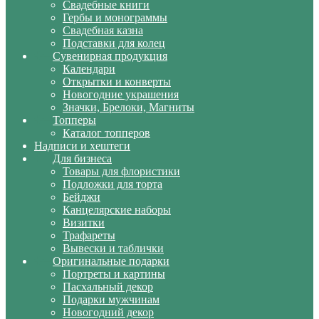
Свадебные книги
Гербы и монограммы
Свадебная казна
Подставки для колец
Сувенирная продукция
Календари
Открытки и конверты
Новогодние украшения
Значки, Брелоки, Магниты
Топперы
Каталог топперов
Надписи и хештеги
Для бизнеса
Товары для флористики
Подложки для торта
Бейджи
Канцелярские наборы
Визитки
Трафареты
Вывески и таблички
Оригинальные подарки
Портреты и картины
Пасхальный декор
Подарки мужчинам
Новогодний декор