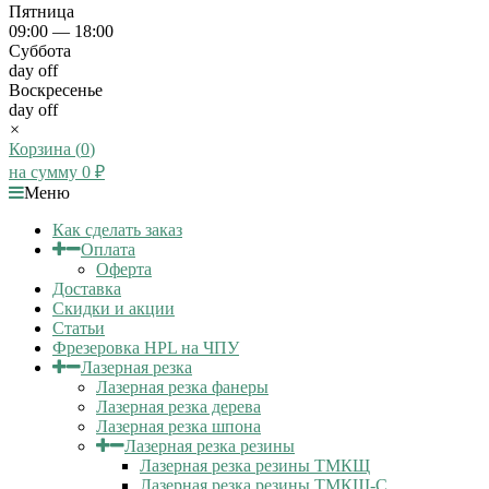
Пятница
09:00 — 18:00
Суббота
day off
Воскресенье
day off
×
Корзина (
0
)
на сумму
0
₽
Меню
Как сделать заказ
Оплата
Оферта
Доставка
Скидки и акции
Статьи
Фрезеровка HPL на ЧПУ
Лазерная резка
Лазерная резка фанеры
Лазерная резка дерева
Лазерная резка шпона
Лазерная резка резины
Лазерная резка резины ТМКЩ
Лазерная резка резины ТМКЩ-С