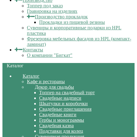
Производство
Топпер под заказ
Гравировка на изделиях
Производство прокладок
Прокладки из пищевой резины
Сувениры и корпоративные подарки из HPL
пластика
Фрезеровка мебельных фасадов из HPL (компакт-
ламинат)
Контакты
О компании "Бигкат"
Каталог
Каталог
Кафе и рестораны
Декор для свадьбы
Топпер на свадебный торт
Свадебные надписи
Шкатулки и коробочки
Свадебные приглашения
Свадебные книги
Гербы и монограммы
Свадебная казна
Подставки для колец
Сувенирная продукция