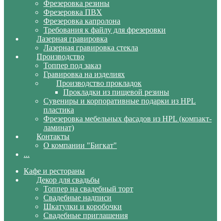
Фрезеровка резины
Фрезеровка ПВХ
Фрезеровка капролона
Требования к файлу для фрезеровки
Лазерная гравировка
Лазерная гравировка стекла
Производство
Топпер под заказ
Гравировка на изделиях
Производство прокладок
Прокладки из пищевой резины
Сувениры и корпоративные подарки из HPL
пластика
Фрезеровка мебельных фасадов из HPL (компакт-
ламинат)
Контакты
О компании "Бигкат"
...
Кафе и рестораны
Декор для свадьбы
Топпер на свадебный торт
Свадебные надписи
Шкатулки и коробочки
Свадебные приглашения