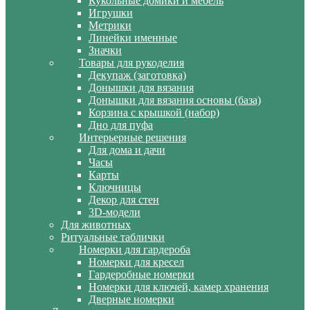
Кукольные домики и мебель
Игрушки
Метрики
Линейки именные
Значки
Товары для рукоделия
Декупаж (заготовка)
Донышки для вязания
Донышки для вязания основы (база)
Корзина с крышкой (набор)
Дно для пуфа
Интерьерные решения
Для дома и дачи
Часы
Карты
Ключницы
Декор для стен
3D-модели
Для животных
Ритуальные таблички
Номерки для гардероба
Номерки для кресел
Гардеробные номерки
Номерки для ключей, камер хранения
Дверные номерки