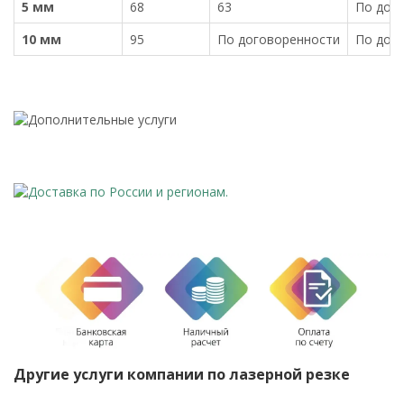
5 мм
68
63
По дог
10 мм
95
По договоренности
По дог
Другие услуги компании по лазерной резке