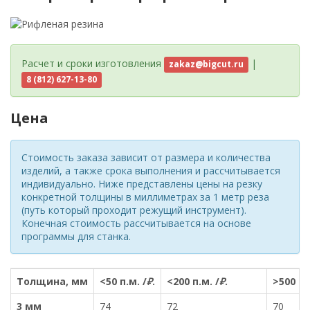
Расчет и сроки изготовления
|
zakaz@bigcut.ru
8 (812) 627-13-80
Цена
Стоимость заказа зависит от размера и количества
изделий, а также срока выполнения и рассчитывается
индивидуально. Ниже представлены цены на резку
конкретной толщины в миллиметрах за 1 метр реза
(путь который проходит режущий инструмент).
Конечная стоимость рассчитывается на основе
программы для станка.
Толщина, мм
<50 п.м. /
₽
.
<200 п.м. /
₽
.
>500 п.
3 мм
74
72
70