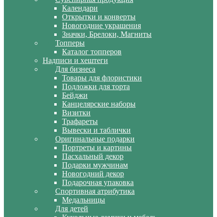
Календари
Открытки и конверты
Новогодние украшения
Значки, Брелоки, Магниты
Топперы
Каталог топперов
Надписи и хештеги
Для бизнеса
Товары для флористики
Подложки для торта
Бейджи
Канцелярские наборы
Визитки
Трафареты
Вывески и таблички
Оригинальные подарки
Портреты и картины
Пасхальный декор
Подарки мужчинам
Новогодний декор
Подарочная упаковка
Спортивная атрибутика
Медальницы
Для детей