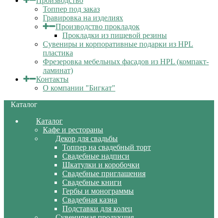
Производство
Топпер под заказ
Гравировка на изделиях
Производство прокладок
Прокладки из пищевой резины
Сувениры и корпоративные подарки из HPL
пластика
Фрезеровка мебельных фасадов из HPL (компакт-
ламинат)
Контакты
О компании "Бигкат"
Каталог
Каталог
Кафе и рестораны
Декор для свадьбы
Топпер на свадебный торт
Свадебные надписи
Шкатулки и коробочки
Свадебные приглашения
Свадебные книги
Гербы и монограммы
Свадебная казна
Подставки для колец
Сувенирная продукция