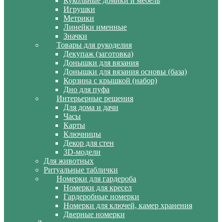
Кукольные домики и мебель
Игрушки
Метрики
Линейки именные
Значки
Товары для рукоделия
Декупаж (заготовка)
Донышки для вязания
Донышки для вязания основы (база)
Корзина с крышкой (набор)
Дно для пуфа
Интерьерные решения
Для дома и дачи
Часы
Карты
Ключницы
Декор для стен
3D-модели
Для животных
Ритуальные таблички
Номерки для гардероба
Номерки для кресел
Гардеробные номерки
Номерки для ключей, камер хранения
Дверные номерки