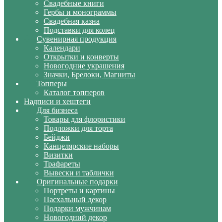
Свадебные книги
Гербы и монограммы
Свадебная казна
Подставки для колец
Сувенирная продукция
Календари
Открытки и конверты
Новогодние украшения
Значки, Брелоки, Магниты
Топперы
Каталог топперов
Надписи и хештеги
Для бизнеса
Товары для флористики
Подложки для торта
Бейджи
Канцелярские наборы
Визитки
Трафареты
Вывески и таблички
Оригинальные подарки
Портреты и картины
Пасхальный декор
Подарки мужчинам
Новогодний декор