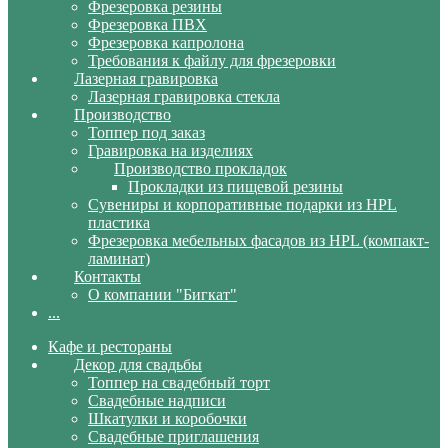
Фрезеровка резины
Фрезеровка ПВХ
Фрезеровка капролона
Требования к файлу для фрезеровки
Лазерная гравировка
Лазерная гравировка стекла
Производство
Топпер под заказ
Гравировка на изделиях
Производство прокладок
Прокладки из пищевой резины
Сувениры и корпоративные подарки из HPL
пластика
Фрезеровка мебельных фасадов из HPL (компакт-
ламинат)
Контакты
О компании "Бигкат"
...
Кафе и рестораны
Декор для свадьбы
Топпер на свадебный торт
Свадебные надписи
Шкатулки и коробочки
Свадебные приглашения