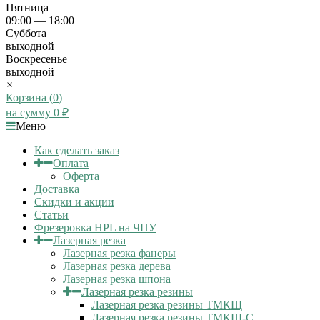
Пятница
09:00 — 18:00
Суббота
выходной
Воскресенье
выходной
×
Корзина (
0
)
на сумму
0
₽
Меню
Как сделать заказ
Оплата
Оферта
Доставка
Скидки и акции
Статьи
Фрезеровка HPL на ЧПУ
Лазерная резка
Лазерная резка фанеры
Лазерная резка дерева
Лазерная резка шпона
Лазерная резка резины
Лазерная резка резины ТМКЩ
Лазерная резка резины ТМКЩ-С