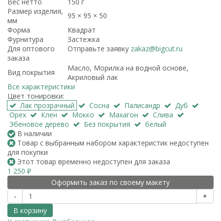
Вес нетто
150 г
Размер изделия,
95 × 95 × 50
мм
Форма
Квадрат
Фурнитура
Застежка
Для оптового
Отправьте заявку
zakaz@bigcut.ru
заказа
Масло, Морилка на водной основе,
Вид покрытия
Акриловый лак
Все характеристики
Цвет тонировки:
Лак прозрачный
Сосна
Палисандр
Дуб
Орех
Клен
Мокко
Махагон
Слива
Эбеновое дерево
Без покрытия
белый
В наличии
Товар с выбранным набором характеристик недоступен
для покупки
Этот товар временно недоступен для заказа
1 250
₽
Оформить заказ по своему макету
-
+
В корзину