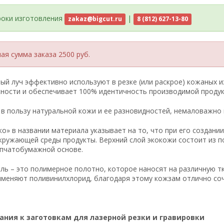
роки изготовления
|
zakaz@bigcut.ru
8 (812) 627-13-80
я сумма заказа 2500 руб.
ый луч эффективно используют в резке (или раскрое) кожаных и
ности и обеспечивает 100% идентичность производимой продук
 в пользу натуральной кожи и ее разновидностей, немаловажно
ко» в названии материала указывает на то, что при его создан
кружающей среды продукты. Верхний слой экокожи состоит из п
опчатобумажной основе.
ь – это полимерное полотно, которое наносят на различную т
меняют поливинилхлорид, благодаря этому кожзам отлично соче
ания к заготовкам для лазерной резки и гравировки