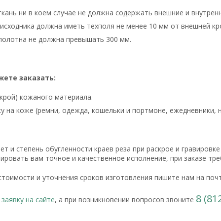
кань ни в коем случае не должна содержать внешние и внутрен
исходника должна иметь техполя не менее 10 мм от внешней к
олотна не должна превышать 300 мм.
жете заказать:
скрой) кожаного материала.
у на коже (ремни, одежда, кошельки и портмоне, ежедневники, н
ет и степень обугленности краев реза при раскрое и гравировк
ировать вам точное и качественное исполнение, при заказе тр
стоимости и уточнения сроков изготовления пишите нам на поч
8 (81
 заявку на сайте
, а при возникновении вопросов звоните