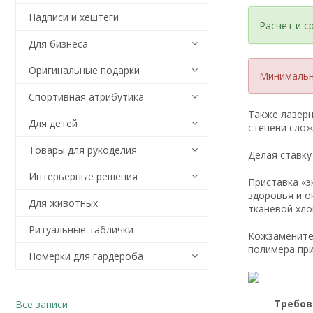
Надписи и хештеги
Расчет и с
Для бизнеса
Оригинальные подарки
Минимальна
Спортивная атрибутика
Также лазерн
Для детей
степени слож
Товары для рукоделия
Делая ставку
Интерьерные решения
Приставка «э
здоровья и о
Для животных
тканевой хл
Ритуальные таблички
Кожзаменител
полимера при
Номерки для гардероба
Требов
Все записи