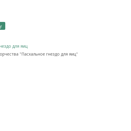
у
нездо для яиц
орчества "Пасхальное гнездо для яиц"