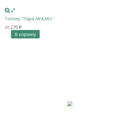
Топпер "Пара Mr&Mrs"
270
От
₽
В корзину