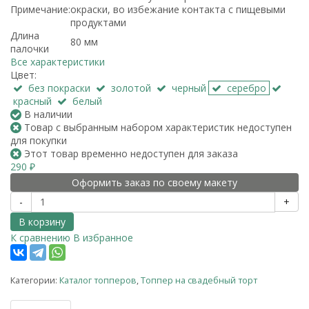
Примечание:
окраски, во избежание контакта с пищевыми
продуктами
Длина
80 мм
палочки
Все характеристики
Цвет:
без покраски
золотой
черный
серебро
красный
белый
В наличии
Товар с выбранным набором характеристик недоступен
для покупки
Этот товар временно недоступен для заказа
290
₽
Оформить заказ по своему макету
-
+
В корзину
К сравнению
В избранное
Категории:
Каталог топперов
,
Топпер на свадебный торт