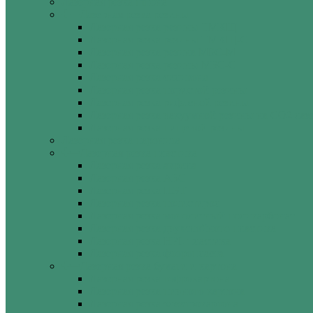
Лазерная резка шпона
Лазерная резка резины
Лазерная резка резины ТМКЩ
Лазерная резка резины ТМКЩ-С
Лазерная резка резина МБС-М
Лазерная резка резины МБС-С
Лазерная резка силикона
Лазерная резка пористой резины
Лазерная резка рифленой резины
Лазерная резка вакуумной резины на CO2 лаз
Лазерная резка пищевой резины
Лазерная резка паронита
Лазерная резка пластика
Лазерная резка акрила
Лазерная резка АБС
Лазерная резка ПЭТ
Лазерная резка полистирол
Лазерная резка монолитный поликарбонат
Лазерная резка двухслойного пластика
Лазерная резка HPL пластика
Лазерная резка фторопласта
Лазерная резка бумаги и картона
Лазерная резка гофрокартона
Лазерная резка пивного картона
Лазерная резка электрокартона