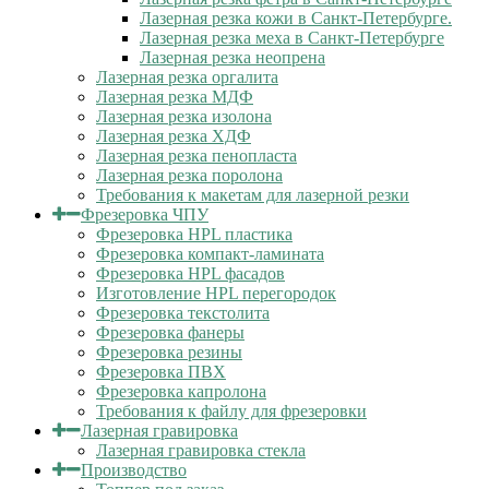
Лазерная резка кожи в Санкт-Петербурге.
Лазерная резка меха в Санкт-Петербурге
Лазерная резка неопрена
Лазерная резка оргалита
Лазерная резка МДФ
Лазерная резка изолона
Лазерная резка ХДФ
Лазерная резка пенопласта
Лазерная резка поролона
Требования к макетам для лазерной резки
Фрезеровка ЧПУ
Фрезеровка HPL пластика
Фрезеровка компакт-ламината
Фрезеровка HPL фасадов
Изготовление HPL перегородок
Фрезеровка текстолита
Фрезеровка фанеры
Фрезеровка резины
Фрезеровка ПВХ
Фрезеровка капролона
Требования к файлу для фрезеровки
Лазерная гравировка
Лазерная гравировка стекла
Производство