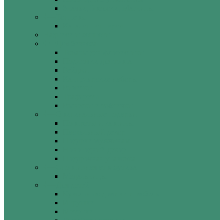
Значки, Брелоки, Магниты
Топперы
Каталог топперов
Надписи и хештеги
Для бизнеса
Товары для флористики
Подложки для торта
Бейджи
Канцелярские наборы
Визитки
Трафареты
Вывески и таблички
Оригинальные подарки
Портреты и картины
Пасхальный декор
Подарки мужчинам
Новогодний декор
Подарочная упаковка
Спортивная атрибутика
Медальницы
Для детей
Кукольные домики и мебель
Игрушки
Метрики