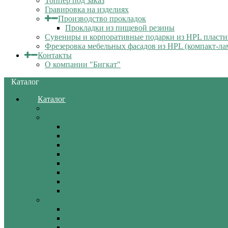
Топпер под заказ
Гравировка на изделиях
Производство прокладок
Прокладки из пищевой резины
Сувениры и корпоративные подарки из HPL пласти
Фрезеровка мебельных фасадов из HPL (компакт-ла
Контакты
О компании "Бигкат"
Каталог
Каталог
Кафе и рестораны
Декор для свадьбы
Топпер на свадебный торт
Свадебные надписи
Шкатулки и коробочки
Свадебные приглашения
Свадебные книги
Гербы и монограммы
Свадебная казна
Подставки для колец
Сувенирная продукция
Календари
Открытки и конверты
Новогодние украшения