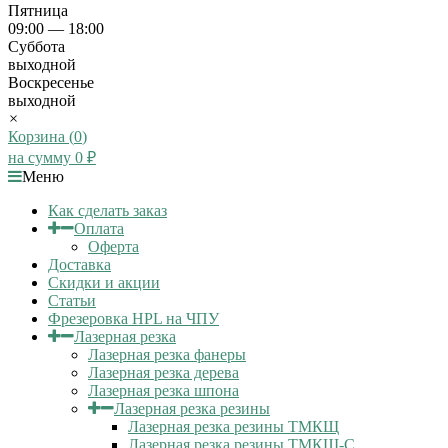
Пятница
09:00 — 18:00
Суббота
выходной
Воскресенье
выходной
×
Корзина (
0
)
на сумму
0
₽
Меню
Как сделать заказ
Оплата
Оферта
Доставка
Скидки и акции
Статьи
Фрезеровка HPL на ЧПУ
Лазерная резка
Лазерная резка фанеры
Лазерная резка дерева
Лазерная резка шпона
Лазерная резка резины
Лазерная резка резины ТМКЩ
Лазерная резка резины ТМКЩ-С