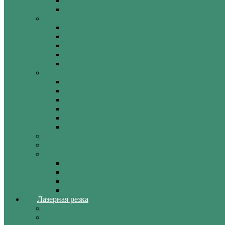
Линейки именные
Значки
Товары для рукоделия
Декупаж (заготовка)
Донышки для вязания
Донышки для вязания основы (база)
Корзина с крышкой (набор)
Дно для пуфа
Интерьерные решения
Для дома и дачи
Часы
Карты
Ключницы
Декор для стен
3D-модели
Для животных
Ритуальные таблички
Номерки для гардероба
Номерки для кресел
Гардеробные номерки
Номерки для ключей, камер хранения
Дверные номерки
Лазерная резка
Лазерная резка фанеры
Лазерная резка дерева