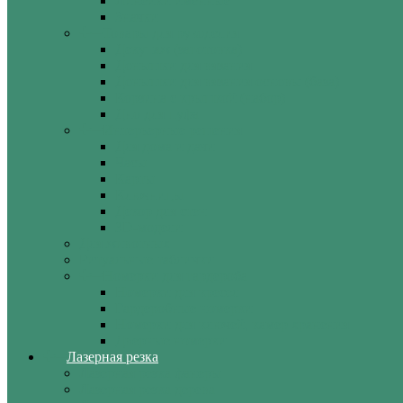
Линейки именные
Значки
Товары для рукоделия
Декупаж (заготовка)
Донышки для вязания
Донышки для вязания основы (база)
Корзина с крышкой (набор)
Дно для пуфа
Интерьерные решения
Для дома и дачи
Часы
Карты
Ключницы
Декор для стен
3D-модели
Для животных
Ритуальные таблички
Номерки для гардероба
Номерки для кресел
Гардеробные номерки
Номерки для ключей, камер хранения
Дверные номерки
Лазерная резка
Лазерная резка фанеры
Лазерная резка дерева