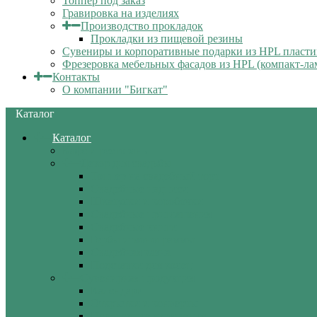
Топпер под заказ
Гравировка на изделиях
Производство прокладок
Прокладки из пищевой резины
Сувениры и корпоративные подарки из HPL пласти
Фрезеровка мебельных фасадов из HPL (компакт-ла
Контакты
О компании "Бигкат"
Каталог
Каталог
Кафе и рестораны
Декор для свадьбы
Топпер на свадебный торт
Свадебные надписи
Шкатулки и коробочки
Свадебные приглашения
Свадебные книги
Гербы и монограммы
Свадебная казна
Подставки для колец
Сувенирная продукция
Календари
Открытки и конверты
Новогодние украшения