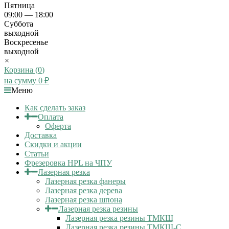
Пятница
09:00 — 18:00
Суббота
выходной
Воскресенье
выходной
×
Корзина (
0
)
на сумму
0
₽
Меню
Как сделать заказ
Оплата
Оферта
Доставка
Скидки и акции
Статьи
Фрезеровка HPL на ЧПУ
Лазерная резка
Лазерная резка фанеры
Лазерная резка дерева
Лазерная резка шпона
Лазерная резка резины
Лазерная резка резины ТМКЩ
Лазерная резка резины ТМКЩ-С