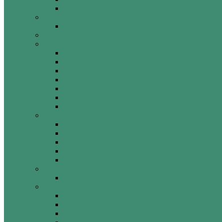
Значки, Брелоки, Магниты
Топперы
Каталог топперов
Надписи и хештеги
Для бизнеса
Товары для флористики
Подложки для торта
Бейджи
Канцелярские наборы
Визитки
Трафареты
Вывески и таблички
Оригинальные подарки
Портреты и картины
Пасхальный декор
Подарки мужчинам
Новогодний декор
Подарочная упаковка
Спортивная атрибутика
Медальницы
Для детей
Кукольные домики и мебель
Игрушки
Метрики