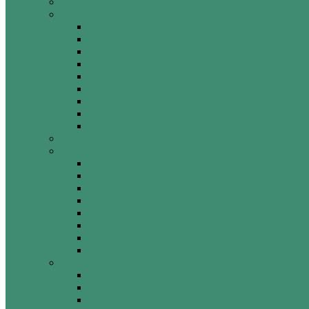
Лазерная резка шпона
Лазерная резка резины
Лазерная резка резины ТМКЩ
Лазерная резка резины ТМКЩ-С
Лазерная резка резина МБС-М
Лазерная резка резины МБС-С
Лазерная резка силикона
Лазерная резка пористой резины
Лазерная резка рифленой резины
Лазерная резка вакуумной резины на CO2 лаз
Лазерная резка пищевой резины
Лазерная резка паронита
Лазерная резка пластика
Лазерная резка акрила
Лазерная резка АБС
Лазерная резка ПЭТ
Лазерная резка полистирол
Лазерная резка монолитный поликарбонат
Лазерная резка двухслойного пластика
Лазерная резка HPL пластика
Лазерная резка фторопласта
Лазерная резка бумаги и картона
Лазерная резка гофрокартона
Лазерная резка пивного картона
Лазерная резка электрокартона