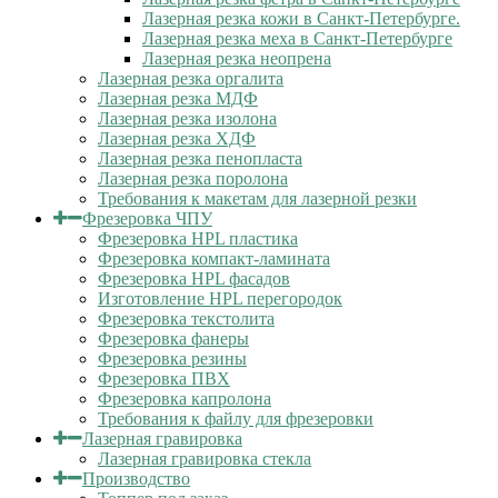
Лазерная резка кожи в Санкт-Петербурге.
Лазерная резка меха в Санкт-Петербурге
Лазерная резка неопрена
Лазерная резка оргалита
Лазерная резка МДФ
Лазерная резка изолона
Лазерная резка ХДФ
Лазерная резка пенопласта
Лазерная резка поролона
Требования к макетам для лазерной резки
Фрезеровка ЧПУ
Фрезеровка HPL пластика
Фрезеровка компакт-ламината
Фрезеровка HPL фасадов
Изготовление HPL перегородок
Фрезеровка текстолита
Фрезеровка фанеры
Фрезеровка резины
Фрезеровка ПВХ
Фрезеровка капролона
Требования к файлу для фрезеровки
Лазерная гравировка
Лазерная гравировка стекла
Производство