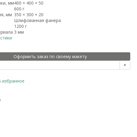
вки, мм
400 × 400 × 50
600 г
ия, мм
350 × 300 × 20
Шлифованная фанера
1200 г
ериала
3 мм
истики
Оформить заказ по своему макету
+
В избранное
ы