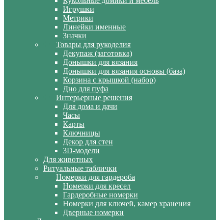
Кукольные домики и мебель
Игрушки
Метрики
Линейки именные
Значки
Товары для рукоделия
Декупаж (заготовка)
Донышки для вязания
Донышки для вязания основы (база)
Корзина с крышкой (набор)
Дно для пуфа
Интерьерные решения
Для дома и дачи
Часы
Карты
Ключницы
Декор для стен
3D-модели
Для животных
Ритуальные таблички
Номерки для гардероба
Номерки для кресел
Гардеробные номерки
Номерки для ключей, камер хранения
Дверные номерки