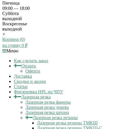
Пятница
09:00 — 18:00
Суббота
выходной
Воскресенье
выходной
×
Корзина (
0
)
на сумму
0
₽
Меню
Как сделать заказ
Оплата
Оферта
Доставка
Скидки и акции
Статьи
Фрезеровка HPL на ЧПУ
Лазерная резка
Лазерная резка фанеры
Лазерная резка дерева
Лазерная резка шпона
Лазерная резка резины
Лазерная резка резины ТМКЩ
Лазерная резка резины ТМКЩ-С