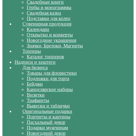
Свадебные книги
Гербы и монограммы
Свадебная казна
Подставки для колец
Сувенирная продукция
Календари
Открытки и конверты
Новогодние украшения
Значки, Брелоки, Магниты
Топперы
Каталог топперов
Надписи и хештеги
Для бизнеса
Товары для флористики
Подложки для торта
Бейджи
Канцелярские наборы
Визитки
Трафареты
Вывески и таблички
Оригинальные подарки
Портреты и картины
Пасхальный декор
Подарки мужчинам
Новогодний декор