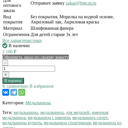
Для
Отправьте заявку
zakaz@bigcut.ru
оптового
заказа
Вид
Без покрытия, Морилка на водной основе,
покрытия
Акриловый лак, Акриловая краска
Материал
Шлифованная фанера
Ограничения
Для детей старше 3х лет
Все характеристики
В наличии
2 100
₽
Оформить заказ по своему макету
-
+
В корзину
К сравнению
В избранное
Категории:
Медальницы
Теги:
медальницы
,
медальница
,
для медалей
,
именная
медальница
,
медальница с именем
,
медальница спорт
,
медальницы купить
,
медальница спортивная
,
медальница из
дерева