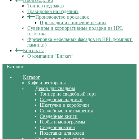
Производство
Топпер под заказ
Гравировка на изделиях
Производство прокладок
Прокладки из пищевой резины
Сувениры и корпоративные подарки из HPL
пластика
Фрезеровка мебельных фасадов из HPL (компакт-
ламинат)
Контакты
О компании "Бигкат"
Каталог
Каталог
Кафе и рестораны
Декор для свадьбы
Топпер на свадебный торт
Свадебные надписи
Шкатулки и коробочки
Свадебные приглашения
Свадебные книги
Гербы и монограммы
Свадебная казна
Подставки для колец
Сувенирная продукция