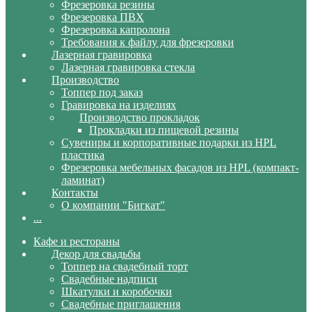
Фрезеровка резины
Фрезеровка ПВХ
Фрезеровка капролона
Требования к файлу для фрезеровки
Лазерная гравировка
Лазерная гравировка стекла
Производство
Топпер под заказ
Гравировка на изделиях
Производство прокладок
Прокладки из пищевой резины
Сувениры и корпоративные подарки из HPL
пластика
Фрезеровка мебельных фасадов из HPL (компакт-
ламинат)
Контакты
О компании "Бигкат"
...
Кафе и рестораны
Декор для свадьбы
Топпер на свадебный торт
Свадебные надписи
Шкатулки и коробочки
Свадебные приглашения