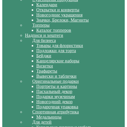
Календари
Открытки и конверты
Новогодние украшения
Значки, Брелоки, Магниты
Топперы
Каталог топперов
Надписи и хештеги
Для бизнеса
Товары для флористики
Подложки для торта
Бейджи
Канцелярские наборы
Визитки
Трафареты
Вывески и таблички
Оригинальные подарки
Портреты и картины
Пасхальный декор
Подарки мужчинам
Новогодний декор
Подарочная упаковка
Спортивная атрибутика
Медальницы
Для детей