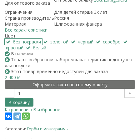
Для оптового заказа
Ограничения
Для детей старше 3х лет
Страна производитель
Россия
Материал
Шлифованная фанера
Все характеристики
Цвет:
без покраски
золотой
черный
серебро
красный
белый
В наличии
Товар с выбранным набором характеристик недоступен
для покупки
Этот товар временно недоступен для заказа
2 400
₽
Оформить заказ по своему макету
-
+
В корзину
К сравнению
В избранное
Категории:
Гербы и монограммы