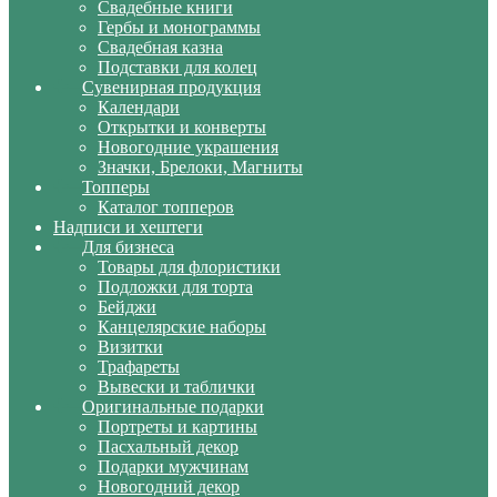
Свадебные книги
Гербы и монограммы
Свадебная казна
Подставки для колец
Сувенирная продукция
Календари
Открытки и конверты
Новогодние украшения
Значки, Брелоки, Магниты
Топперы
Каталог топперов
Надписи и хештеги
Для бизнеса
Товары для флористики
Подложки для торта
Бейджи
Канцелярские наборы
Визитки
Трафареты
Вывески и таблички
Оригинальные подарки
Портреты и картины
Пасхальный декор
Подарки мужчинам
Новогодний декор