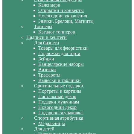
Календари
Открытки и конверты
Новогодние украшения
Значки, Брелоки, Магниты
Топперы
Каталог топперов
Надписи и хештеги
Для бизнеса
Товары для флористики
Подложки для торта
Бейджи
Канцелярские наборы
Визитки
Трафареты
Вывески и таблички
Оригинальные подарки
Портреты и картины
Пасхальный декор
Подарки мужчинам
Новогодний декор
Подарочная упаковка
Спортивная атрибутика
Медальницы
Для детей