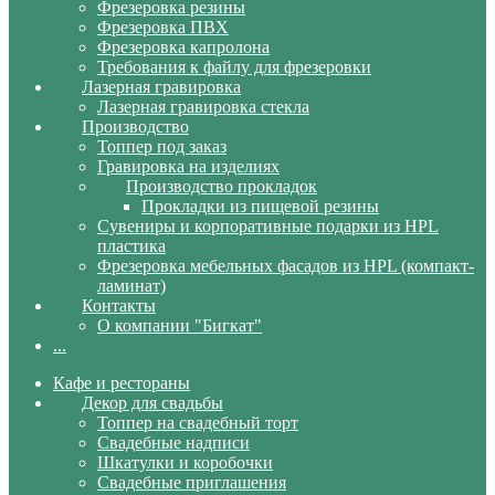
Фрезеровка резины
Фрезеровка ПВХ
Фрезеровка капролона
Требования к файлу для фрезеровки
Лазерная гравировка
Лазерная гравировка стекла
Производство
Топпер под заказ
Гравировка на изделиях
Производство прокладок
Прокладки из пищевой резины
Сувениры и корпоративные подарки из HPL
пластика
Фрезеровка мебельных фасадов из HPL (компакт-
ламинат)
Контакты
О компании "Бигкат"
...
Кафе и рестораны
Декор для свадьбы
Топпер на свадебный торт
Свадебные надписи
Шкатулки и коробочки
Свадебные приглашения