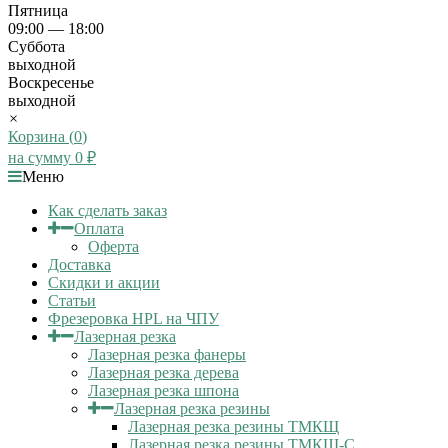
Пятница
09:00 — 18:00
Суббота
выходной
Воскресенье
выходной
×
Корзина (
0
)
на сумму
0
₽
Меню
Как сделать заказ
Оплата
Оферта
Доставка
Скидки и акции
Статьи
Фрезеровка HPL на ЧПУ
Лазерная резка
Лазерная резка фанеры
Лазерная резка дерева
Лазерная резка шпона
Лазерная резка резины
Лазерная резка резины ТМКЩ
Лазерная резка резины ТМКЩ-С