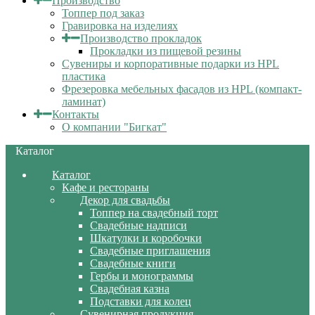
Производство
Топпер под заказ
Гравировка на изделиях
Производство прокладок
Прокладки из пищевой резины
Сувениры и корпоративные подарки из HPL
пластика
Фрезеровка мебельных фасадов из HPL (компакт-
ламинат)
Контакты
О компании "Бигкат"
Каталог
Каталог
Кафе и рестораны
Декор для свадьбы
Топпер на свадебный торт
Свадебные надписи
Шкатулки и коробочки
Свадебные приглашения
Свадебные книги
Гербы и монограммы
Свадебная казна
Подставки для колец
Сувенирная продукция