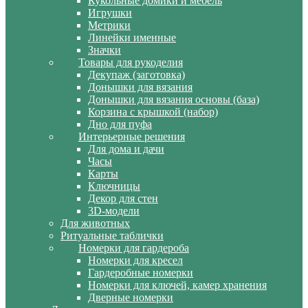
Кукольные домики и мебель
Игрушки
Метрики
Линейки именные
Значки
Товары для рукоделия
Декупаж (заготовка)
Донышки для вязания
Донышки для вязания основы (база)
Корзина с крышкой (набор)
Дно для пуфа
Интерьерные решения
Для дома и дачи
Часы
Карты
Ключницы
Декор для стен
3D-модели
Для животных
Ритуальные таблички
Номерки для гардероба
Номерки для кресел
Гардеробные номерки
Номерки для ключей, камер хранения
Дверные номерки