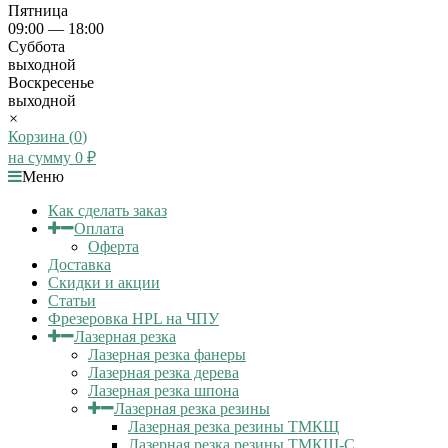
Пятница
09:00 — 18:00
Суббота
выходной
Воскресенье
выходной
×
Корзина (
0
)
на сумму
0
₽
Меню
Как сделать заказ
Оплата
Оферта
Доставка
Скидки и акции
Статьи
Фрезеровка HPL на ЧПУ
Лазерная резка
Лазерная резка фанеры
Лазерная резка дерева
Лазерная резка шпона
Лазерная резка резины
Лазерная резка резины ТМКЩ
Лазерная резка резины ТМКЩ-С