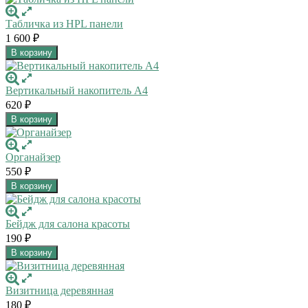
Табличка из HPL панели
1 600
₽
В корзину
Вертикальный накопитель А4
620
₽
В корзину
Органайзер
550
₽
В корзину
Бейдж для салона красоты
190
₽
В корзину
Визитница деревянная
180
₽