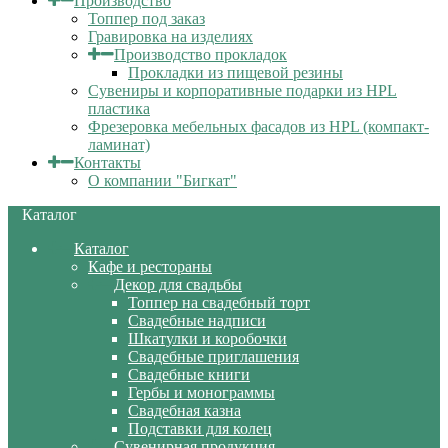
Производство
Топпер под заказ
Гравировка на изделиях
Производство прокладок
Прокладки из пищевой резины
Сувениры и корпоративные подарки из HPL
пластика
Фрезеровка мебельных фасадов из HPL (компакт-
ламинат)
Контакты
О компании "Бигкат"
Каталог
Каталог
Кафе и рестораны
Декор для свадьбы
Топпер на свадебный торт
Свадебные надписи
Шкатулки и коробочки
Свадебные приглашения
Свадебные книги
Гербы и монограммы
Свадебная казна
Подставки для колец
Сувенирная продукция