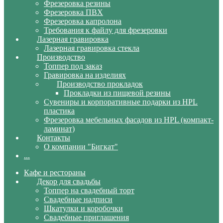
Фрезеровка резины
Фрезеровка ПВХ
Фрезеровка капролона
Требования к файлу для фрезеровки
Лазерная гравировка
Лазерная гравировка стекла
Производство
Топпер под заказ
Гравировка на изделиях
Производство прокладок
Прокладки из пищевой резины
Сувениры и корпоративные подарки из HPL
пластика
Фрезеровка мебельных фасадов из HPL (компакт-
ламинат)
Контакты
О компании "Бигкат"
...
Кафе и рестораны
Декор для свадьбы
Топпер на свадебный торт
Свадебные надписи
Шкатулки и коробочки
Свадебные приглашения