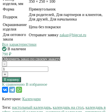
350 × 250 × 100
изделия, мм
Форма
Прямоугольник
Для родителей, Для партнеров и клиентов,
Подарок
Для друзей, Для начальника
Окрашивание
Цена без покраски
изделия
Для оптового
Отправьте заявку
zakaz@bigcut.ru
заказа
Все характеристики
В наличии
790
₽
Оформить заказ по своему макету
-
+
В корзину
К сравнению
В избранное
Категории:
Календари
Теги:
настольный календарь
,
календарь на стол
,
календарь в
офис
,
вечный календарь
,
настенный календарь
,
деревянный