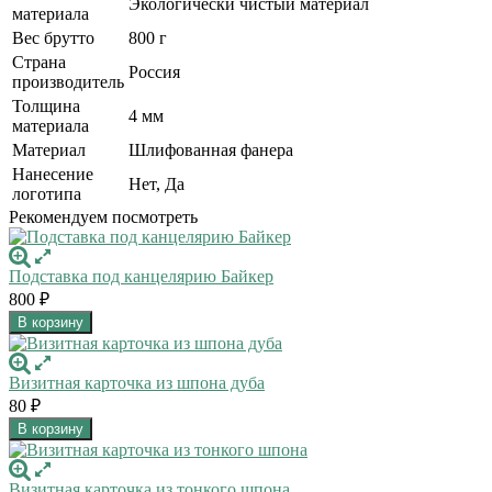
Экологически чистый материал
материала
Вес брутто
800 г
Страна
Россия
производитель
Толщина
4 мм
материала
Материал
Шлифованная фанера
Нанесение
Нет, Да
логотипа
Рекомендуем посмотреть
Подставка под канцелярию Байкер
800
₽
В корзину
Визитная карточка из шпона дуба
80
₽
В корзину
Визитная карточка из тонкого шпона