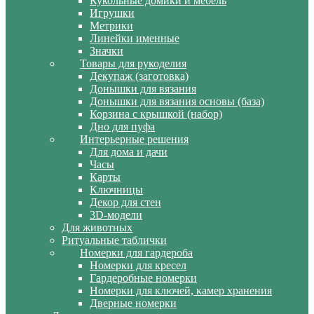
Кукольные домики и мебель
Игрушки
Метрики
Линейки именные
Значки
Товары для рукоделия
Декупаж (заготовка)
Донышки для вязания
Донышки для вязания основы (база)
Корзина с крышкой (набор)
Дно для пуфа
Интерьерные решения
Для дома и дачи
Часы
Карты
Ключницы
Декор для стен
3D-модели
Для животных
Ритуальные таблички
Номерки для гардероба
Номерки для кресел
Гардеробные номерки
Номерки для ключей, камер хранения
Дверные номерки