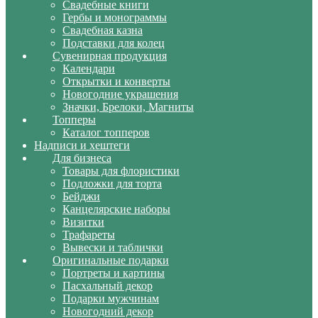
Свадебные книги
Гербы и монограммы
Свадебная казна
Подставки для колец
Сувенирная продукция
Календари
Открытки и конверты
Новогодние украшения
Значки, Брелоки, Магниты
Топперы
Каталог топперов
Надписи и хештеги
Для бизнеса
Товары для флористики
Подложки для торта
Бейджи
Канцелярские наборы
Визитки
Трафареты
Вывески и таблички
Оригинальные подарки
Портреты и картины
Пасхальный декор
Подарки мужчинам
Новогодний декор