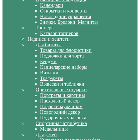
Календари
Открытки и конверты
Новогодние украшения
Значки, Брелоки, Магниты
Топперы
Каталог топперов
Надписи и хештеги
Для бизнеса
Товары для флористики
Подложки для торта
Бейджи
Канцелярские наборы
Визитки
Трафареты
Вывески и таблички
Оригинальные подарки
Портреты и картины
Пасхальный декор
Подарки мужчинам
Новогодний декор
Подарочная упаковка
Спортивная атрибутика
Медальницы
Для детей