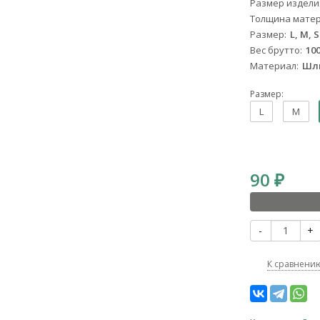
Размер издели
Толщина мате
Размер
L, M, S
Вес брутто
100
Материал
Шл
Размер:
L
M
90
₽
-
+
К сравнени