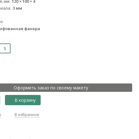
я, мм
120 × 100 × 4
риала
3 мм
 г
ифованная фанера
S
Оформить заказ по своему макету
В корзину
ю
В избранное